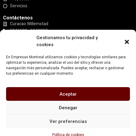
Servicios
Contáctenos
Curacao Willemstad
5245130 - 5243027
Gestionamos tu privacidad y
empresasmontreal@gmail.com
cookies
Redes
En Empresas Montreal utilizamos cookies y tecnologías similares para
optimizar tu experiencia, analizar el uso del sitio y ofrecer una
navegación más personalizada. Puedes aceptar, rechazar o gestionar
tus preferencias en cualquier momento.
Aceptar
Todos los derechos reservados Empresas Montreal. / Rhema |
Denegar
Diseño y tecnología
Ver preferencias
Política de privacidad
Terminos y condiciones
Política de cookies