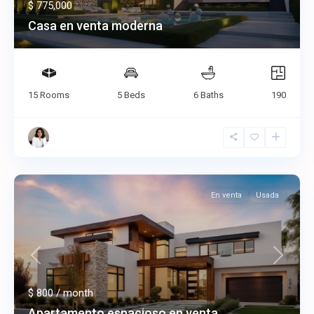
$ 775,000
Casa en venta moderna
15 Rooms
5 Beds
6 Baths
190
En venta
Usada
Previous
Next
$ 800
/ month
Apartamento espacioso en venta