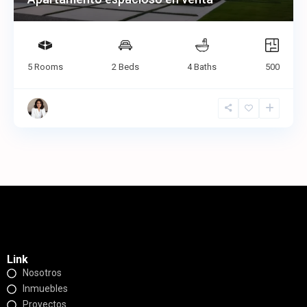
5 Rooms
2 Beds
4 Baths
500
Link
Nosotros
Inmuebles
Proyectos